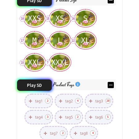
Play SD
XXS
XS
S
10
15
16
M
L
XL
17
18
22
XXL
XXXL
15
7
Product Tags
Play SD
tag1
tag2
tag3
2
4
28
tag4
tag5
tag6
3
2
5
tag7
tag8
2
4