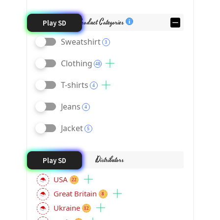
Product Categories
Play SD
Sweatshirt
3
Clothing
48
T-shirts
4
Jeans
4
Jacket
5
Distributors
Play SD
USA
22
Great Britain
8
Ukraine
12