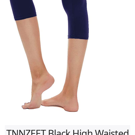
TNNZEET Black High Waisted