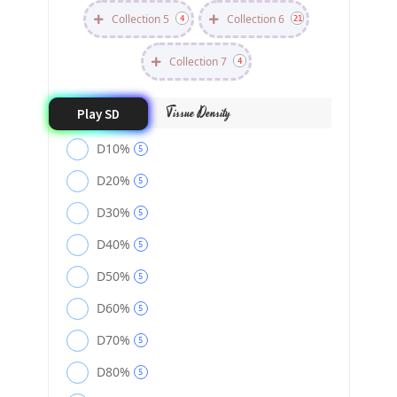
Collection 5
Collection 6
4
21
Collection 7
4
Tissue Density
Play SD
D10%
5
D20%
5
D30%
5
D40%
5
D50%
5
D60%
5
D70%
5
D80%
5