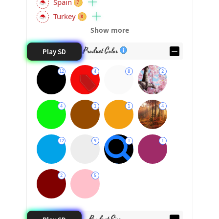
Spain
7
Turkey
8
Show more
Product Color
Play SD
12
4
8
2
4
1
1
4
12
9
1
1
2
5
Product Size